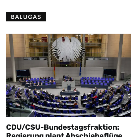
Skip
to
content
CDU/CSU-Bundestagsfraktion:
Regierung plant Abschiebeflüge