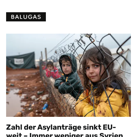
Skip
to
content
Zahl der Asylanträge sinkt EU-
weit – Immer weniger aus Syrien